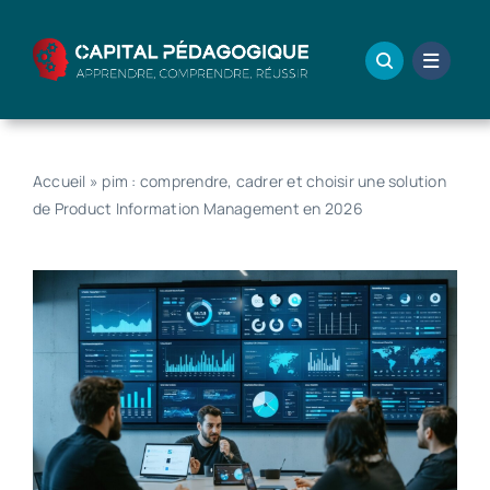
Passer
au
contenu
Accueil
»
pim : comprendre, cadrer et choisir une solution
de Product Information Management en 2026