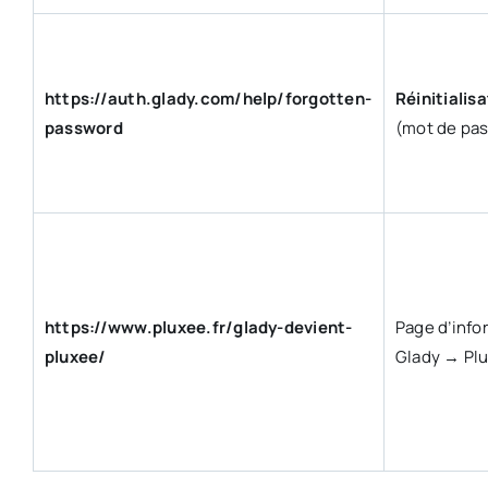
https://auth.glady.com/help/forgotten-
Réinitialis
password
(mot de pas
https://www.pluxee.fr/glady-devient-
Page d’info
pluxee/
Glady → Pl