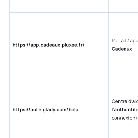
Portail / ap
https://app.cadeaux.pluxee.fr/
Cadeaux
Centre d’aid
https://auth.glady.com/help
l’
authentifi
connexion)